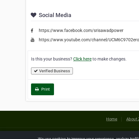
Social Media
https://www.facebook.com/srisawadpower
https://www.youtube.com/channel/UCM6C9702e
Is this your business?
Click here
to make changes.
Verified Business
Print
Home
About 
Copyright © 2026 Netcode, Inc. All
We use cookies to improve your experience, analyze traff