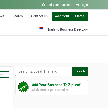
Add Your Business
Login
ews
Search
Contact Us
Add Your Business
Thailand Business Directory
Search ZipLeaf Thailand
Search
sting
Add Your Business To ZipLeaf!
Click here to get started >>
ต