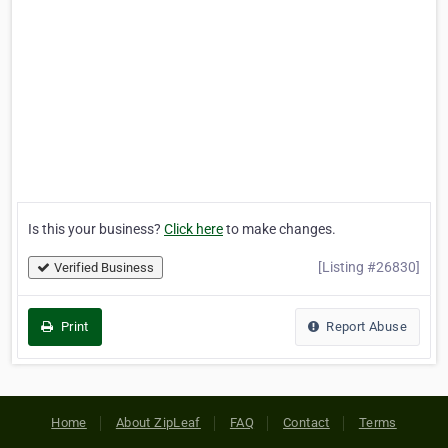
Is this your business?
Click here
to make changes.
[Listing #26830]
Verified Business
Print
Report Abuse
Home
About ZipLeaf
FAQ
Contact
Terms