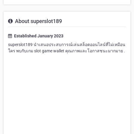
About superslot189
Established January 2023
superslot189 นำเสนอประสบการณ์เล่นสล็อตออนไลน์ที่ไม่เหมือน
ใคร พบกับเกม slot game wallet คุณภาพและโอกาสชนะมากมาย .