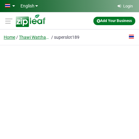
Skip to main content
English
Login
Add Your Business
Home
Thawi Watthana District
superslot189