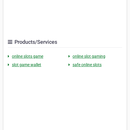
Products/Services
online slots game
online slot gaming
slot game wallet
safe online slots